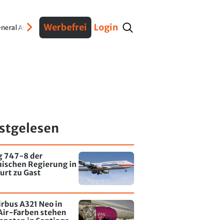
Werbefrei
Login
neral Aviation
Verteidigung
Interviews
Fracht
Geschichte
Sicherheit
Ko
stgelesen
g 747-8 der
nischen Regierung in
urt zu Gast
irbus A321 Neo in
Air-Farben stehen