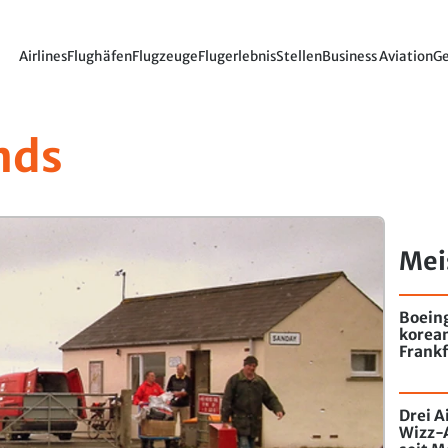
Airlines
Flughäfen
Flugzeuge
Flugerlebnis
Stellen
Business Aviation
Ge
nds
Mei
Boein
korea
Frankf
Drei A
Wizz-