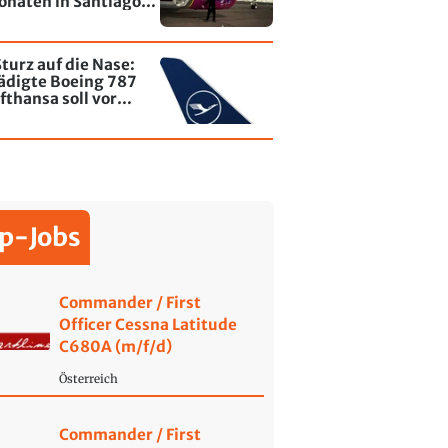
onaten in Santiago
le - jetzt wurde einer
affiti besprayt
turz auf die Nase:
ädigte Boeing 787
fthansa soll vor
ende wieder fliegen
p-Jobs
Commander / First
Officer Cessna Latitude
C680A (m/f/d)
Österreich
Commander / First