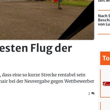
seit M
de Chi
mit Gr
Nach S
Besch
von Lu
Jahres
esten Flug der
To
dass eine so kurze Strecke rentabel sein
anair bei der Neuvergabe gegen Wettbewerber
2