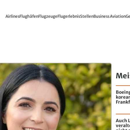
Airlines
Flughäfen
Flugzeuge
Flugerlebnis
Stellen
Business Aviation
Ge
Mei
Boein
korea
Frankf
Auch L
veral