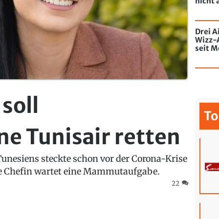
nicht 
Drei A
Wizz-
seit M
de Chi
mit Gr
soll
To
e Tunisair retten
Tunesiens steckte schon vor der Corona-Krise
ue Chefin wartet eine Mammutaufgabe.
22