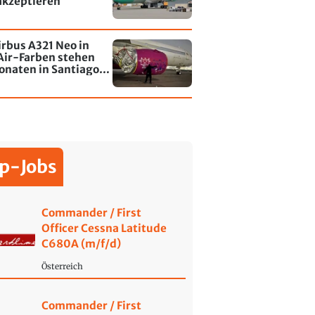
akzeptieren
irbus A321 Neo in
Air-Farben stehen
onaten in Santiago
le - jetzt wurde einer
affiti besprayt
p-Jobs
Commander / First
Officer Cessna Latitude
C680A (m/f/d)
Österreich
Commander / First