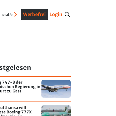
Werbefrei
Login
neral Aviation
Verteidigung
Interviews
Fracht
Geschichte
Sicherheit
Ko
stgelesen
g 747-8 der
nischen Regierung in
urt zu Gast
ufthansa will
tete Boeing 777X