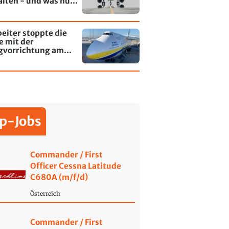
alten - und was nun
rt
eiter stoppte die
e mit der
gvorrichtung am
fen Leipzig/Halle
p-Jobs
Commander / First
Officer Cessna Latitude
C680A (m/f/d)
Österreich
Commander / First