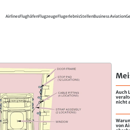
Airlines
Flughäfen
Flugzeuge
Flugerlebnis
Stellen
Business Aviation
Ge
Mei
Auch L
veral
nicht 
Warum
von Ai