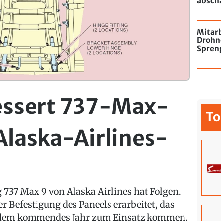
absch
passie
Mitarb
Drohn
Spren
Flugha
essert 737-Max-
To
Alaska-Airlines-
 737 Max 9 von Alaska Airlines hat Folgen.
r Befestigung des Paneels erarbeitet, das
ab dem kommendes Jahr zum Einsatz kommen.