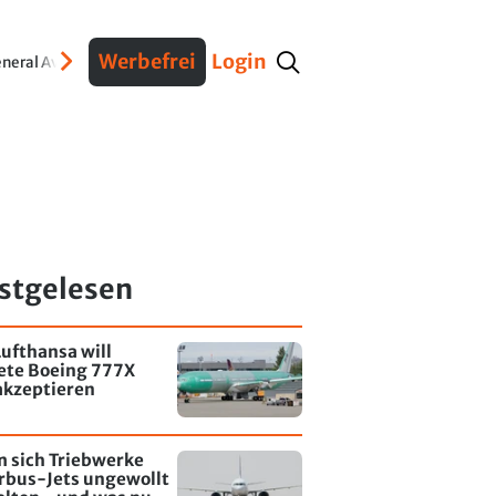
Werbefrei
Login
neral Aviation
Verteidigung
Interviews
Fracht
Geschichte
Sicherheit
Ko
stgelesen
ufthansa will
tete Boeing 777X
akzeptieren
 sich Triebwerke
rbus-Jets ungewollt