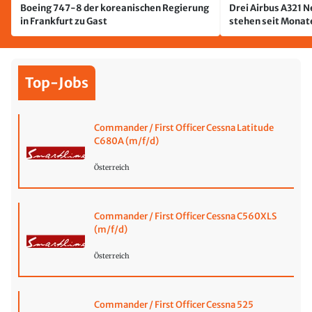
Boeing 747-8 der koreanischen Regierung
Drei Airbus A321 
in Frankfurt zu Gast
stehen seit Monate
jetzt wurde einer 
Top-Jobs
Commander / First Officer Cessna Latitude
C680A (m/f/d)
Österreich
Commander / First Officer Cessna C560XLS
(m/f/d)
Österreich
Commander / First Officer Cessna 525