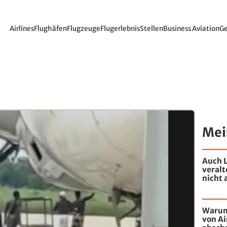
Airlines
Flughäfen
Flugzeuge
Flugerlebnis
Stellen
Business Aviation
Ge
Mei
Auch L
veral
nicht 
Warum
von Ai