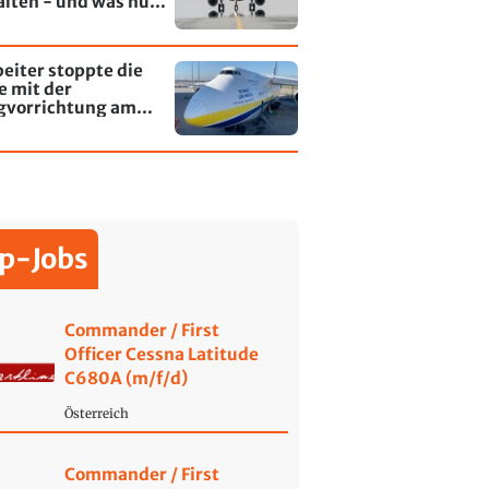
alten - und was nun
rt
eiter stoppte die
e mit der
gvorrichtung am
fen Leipzig/Halle
p-Jobs
Commander / First
Officer Cessna Latitude
C680A (m/f/d)
Österreich
Commander / First