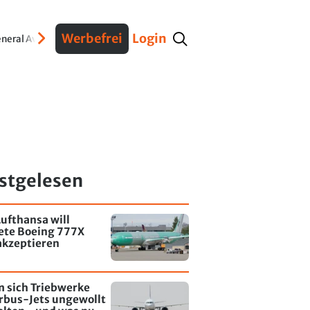
Werbefrei
Login
neral Aviation
Verteidigung
Interviews
Fracht
Geschichte
Sicherheit
Ko
stgelesen
ufthansa will
tete Boeing 777X
akzeptieren
 sich Triebwerke
rbus-Jets ungewollt