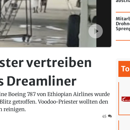
absch
passie
Mitarb
Drohn
Spren
Flugha
ter vertreiben
To
 Dreamliner
ine Boeing 787 von Ethiopian Airlines wurde
litz getroffen. Voodoo-Priester wollten den
n reinigen.
45