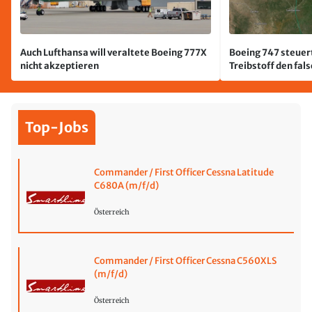
Auch Lufthansa will veraltete Boeing 777X
Boeing 747 steuert
nicht akzeptieren
Treibstoff den fal
Top-Jobs
Commander / First Officer Cessna Latitude
C680A (m/f/d)
Österreich
Commander / First Officer Cessna C560XLS
(m/f/d)
Österreich