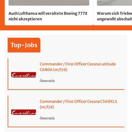
Auch Lufthansa will veraltete Boeing 777X
Warum sich Triebw
nicht akzeptieren
ungewollt abschal
passiert
Top-Jobs
Commander / First Officer Cessna Latitude
C680A (m/f/d)
Österreich
Commander / First Officer Cessna C560XLS
(m/f/d)
Österreich