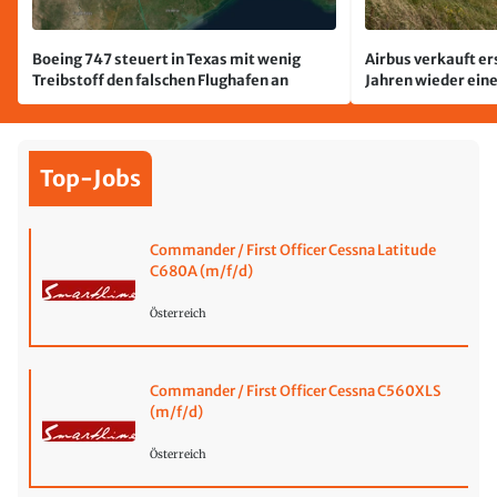
Boeing 747 steuert in Texas mit wenig
Airbus verkauft er
Treibstoff den falschen Flughafen an
Jahren wieder ein
Top-Jobs
Commander / First Officer Cessna Latitude
C680A (m/f/d)
Österreich
Commander / First Officer Cessna C560XLS
(m/f/d)
Österreich