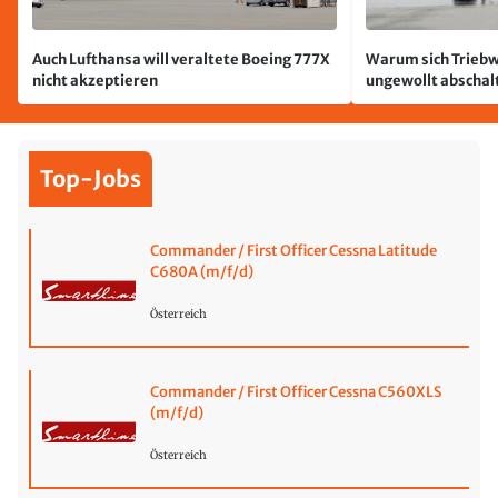
Auch Lufthansa will veraltete Boeing 777X
Warum sich Triebw
nicht akzeptieren
ungewollt abschal
passiert
Top-Jobs
Commander / First Officer Cessna Latitude
C680A (m/f/d)
Österreich
Commander / First Officer Cessna C560XLS
(m/f/d)
Österreich