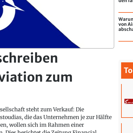
den fa
Warum
von Ai
absch
passie
schreiben
To
viation zum
sellschaft steht zum Verkauf: Die
stoudias, die das Unternehmen je zur Hälfte
eren, wollen sich im Rahmen einer
 Dies berichtet die Zeitung Financial