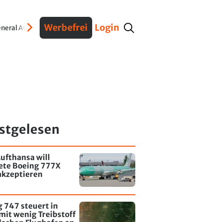
Werbefrei
Login
neral Aviation
Verteidigung
Interviews
Fracht
Geschichte
Sicherheit
Ko
stgelesen
ufthansa will
tete Boeing 777X
akzeptieren
 747 steuert in
mit wenig Treibstoff