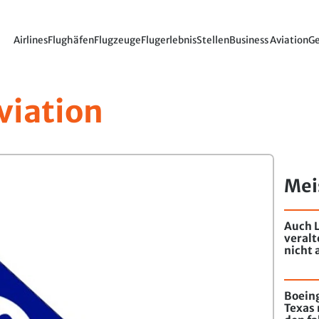
Airlines
Flughäfen
Flugzeuge
Flugerlebnis
Stellen
Business Aviation
Ge
viation
Mei
Auch L
veral
nicht 
Boeing
Texas 