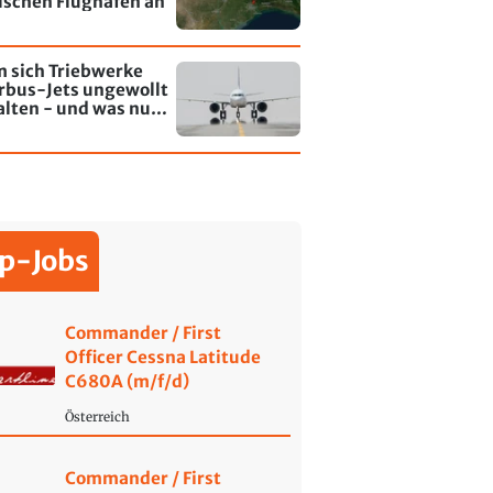
lschen Flughafen an
 sich Triebwerke
rbus-Jets ungewollt
alten - und was nun
rt
p-Jobs
Commander / First
Officer Cessna Latitude
C680A (m/f/d)
Österreich
Commander / First