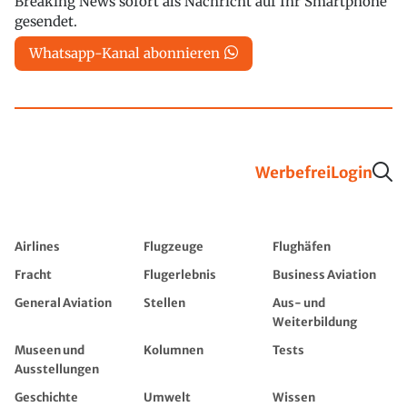
Breaking News sofort als Nachricht auf Ihr Smartphone
gesendet.
Whatsapp-Kanal abonnieren
Werbefrei
Login
Airlines
Flugzeuge
Flughäfen
Fracht
Flugerlebnis
Business Aviation
General Aviation
Stellen
Aus- und
Weiterbildung
Museen und
Kolumnen
Tests
Ausstellungen
Geschichte
Umwelt
Wissen