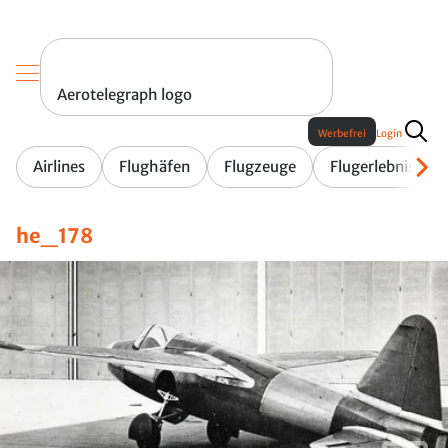
Aerotelegraph logo
Werbefrei
Login
Airlines
Flughäfen
Flugzeuge
Flugerlebnis
he_178