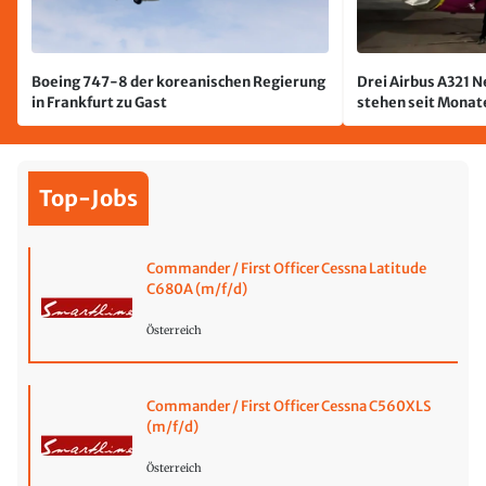
Boeing 747-8 der koreanischen Regierung
Drei Airbus A321 
in Frankfurt zu Gast
stehen seit Monate
jetzt wurde einer 
Top-Jobs
Commander / First Officer Cessna Latitude
C680A (m/f/d)
Österreich
Commander / First Officer Cessna C560XLS
(m/f/d)
Österreich