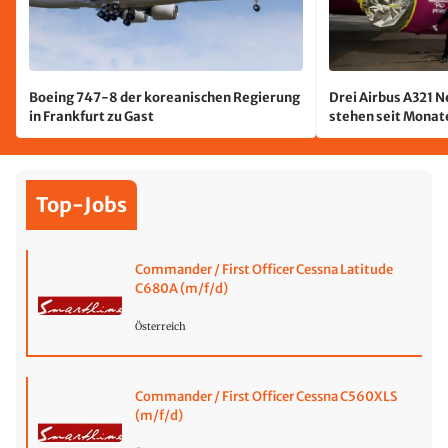
Boeing 747-8 der koreanischen Regierung
Drei Airbus A321 
in Frankfurt zu Gast
stehen seit Monate
jetzt wurde einer 
Top-Jobs
Commander / First Officer Cessna Latitude
C680A (m/f/d)
Österreich
Commander / First Officer Cessna C560XLS
(m/f/d)