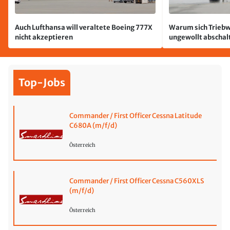
Auch Lufthansa will veraltete Boeing 777X
Warum sich Triebw
nicht akzeptieren
ungewollt abschal
passiert
Top-Jobs
Commander / First Officer Cessna Latitude
C680A (m/f/d)
Österreich
Commander / First Officer Cessna C560XLS
(m/f/d)
Österreich