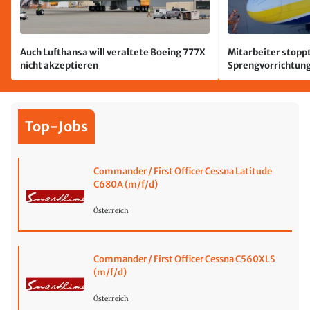
Auch Lufthansa will veraltete Boeing 777X
Mitarbeiter stoppt
nicht akzeptieren
Sprengvorrichtung
Leipzig/Halle
Top-Jobs
Commander / First Officer Cessna Latitude
C680A (m/f/d)
Österreich
Commander / First Officer Cessna C560XLS
(m/f/d)
Österreich