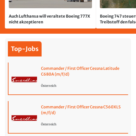
Auch Lufthansa will veraltete Boeing 777X
Boeing 747 steuert
nicht akzeptieren
Treibstoff den fal
Top-Jobs
Commander / First Officer Cessna Latitude
C680A (m/f/d)
Österreich
Commander / First Officer Cessna C560XLS
(m/f/d)
Österreich