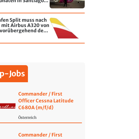
onaten in Santiago
le - jetzt wurde einer
affiti besprayt
fen Split muss nach
l mit Airbus A320 von
a vorübergehend den
b einstellen
p-Jobs
Commander / First
Officer Cessna Latitude
C680A (m/f/d)
Österreich
Commander / First