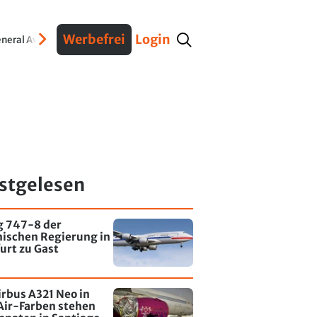
Werbefrei
Login
neral Aviation
Verteidigung
Interviews
Fracht
Geschichte
Sicherheit
Ko
stgelesen
g 747-8 der
nischen Regierung in
urt zu Gast
irbus A321 Neo in
Air-Farben stehen