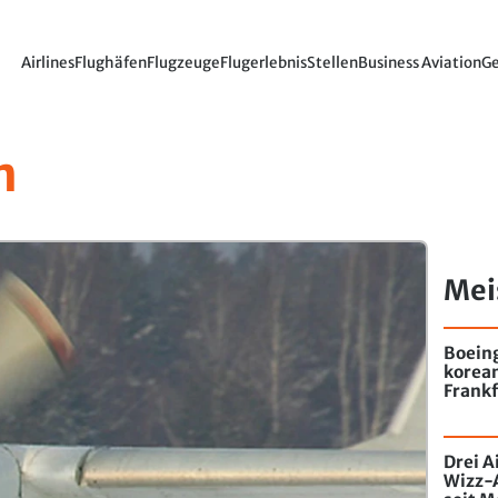
Airlines
Flughäfen
Flugzeuge
Flugerlebnis
Stellen
Business Aviation
Ge
n
Mei
Boein
korea
Frankf
Drei A
Wizz-