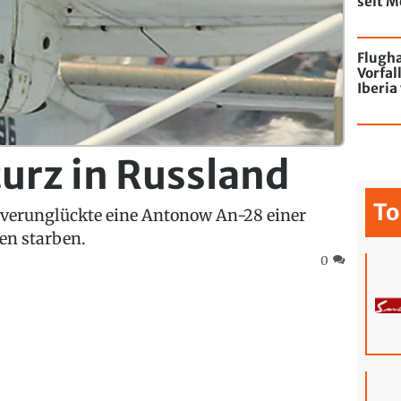
seit M
de Chi
mit Gr
Flugha
Vorfal
Iberi
Betrie
turz in Russland
To
 verunglückte eine Antonow An-28 einer
en starben.
0