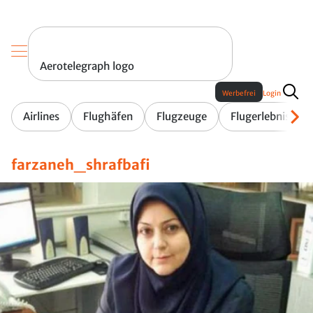
Aerotelegraph logo
Werbefrei
Login
Airlines
Flughäfen
Flugzeuge
Flugerlebnis
farzaneh_shrafbafi