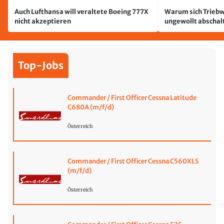
Auch Lufthansa will veraltete Boeing 777X
Warum sich Triebw
nicht akzeptieren
ungewollt abschal
passiert
Top-Jobs
Commander / First Officer Cessna Latitude
C680A (m/f/d)
Österreich
Commander / First Officer Cessna C560XLS
(m/f/d)
Österreich