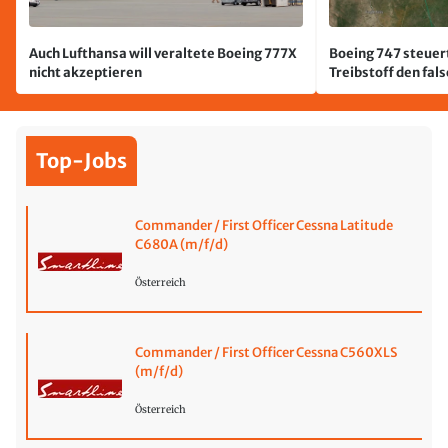
Auch Lufthansa will veraltete Boeing 777X
Boeing 747 steuert
nicht akzeptieren
Treibstoff den fal
Top-Jobs
Commander / First Officer Cessna Latitude
C680A (m/f/d)
Österreich
Commander / First Officer Cessna C560XLS
(m/f/d)
Österreich