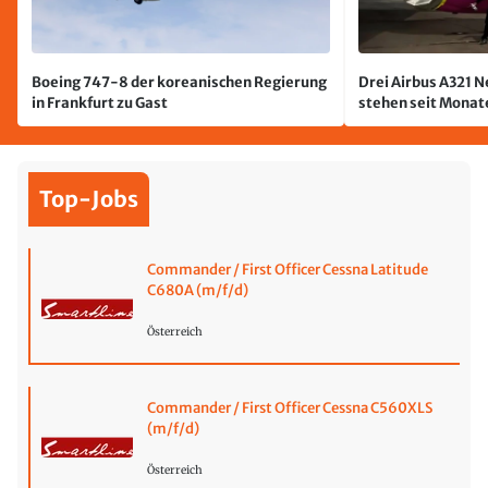
Boeing 747-8 der koreanischen Regierung
Drei Airbus A321 
in Frankfurt zu Gast
stehen seit Monate
jetzt wurde einer 
Top-Jobs
Commander / First Officer Cessna Latitude
C680A (m/f/d)
Österreich
Commander / First Officer Cessna C560XLS
(m/f/d)
Österreich