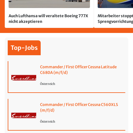
Auch Lufthansa will veraltete Boeing 777X
Mitarbeiter stoppt
nicht akzeptieren
Sprengvorrichtung
Leipzig/Halle
Top-Jobs
Commander / First Officer Cessna Latitude
C680A (m/f/d)
Österreich
Commander / First Officer Cessna C560XLS
(m/f/d)
Österreich