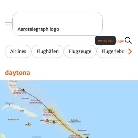
Aerotelegraph logo
Werbefrei
Login
Airlines
Flughäfen
Flugzeuge
Flugerlebnis
daytona