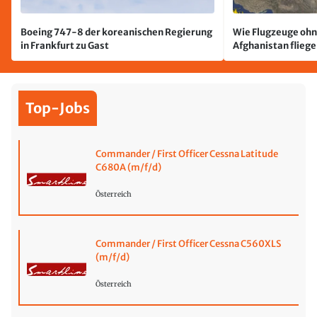
Boeing 747-8 der koreanischen Regierung
Wie Flugzeuge ohn
in Frankfurt zu Gast
Afghanistan flieg
Top-Jobs
Commander / First Officer Cessna Latitude
C680A (m/f/d)
Österreich
Commander / First Officer Cessna C560XLS
(m/f/d)
Österreich