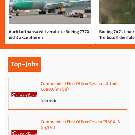
Auch Lufthansa will veraltete Boeing 777X
Boeing 747 steuert
nicht akzeptieren
Treibstoff den fal
Top-Jobs
Commander / First Officer Cessna Latitude
C680A (m/f/d)
Österreich
Commander / First Officer Cessna C560XLS
(m/f/d)