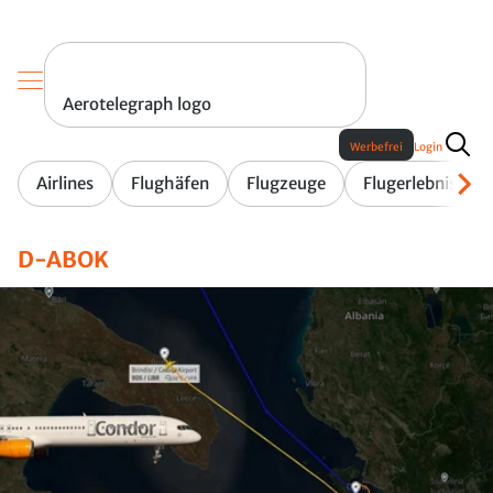
Aerotelegraph logo
Werbefrei
Login
Airlines
Flughäfen
Flugzeuge
Flugerlebnis
D-ABOK