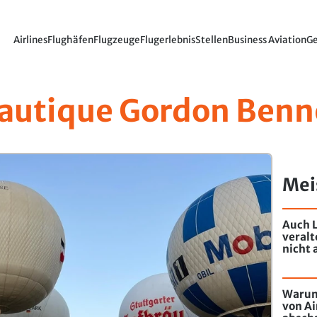
Airlines
Flughäfen
Flugzeuge
Flugerlebnis
Stellen
Business Aviation
Ge
autique Gordon Benn
Mei
Auch L
veral
nicht 
Warum
von Ai