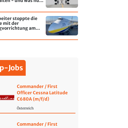
alten - und was nun
rt
eiter stoppte die
e mit der
gvorrichtung am
fen Leipzig/Halle
p-Jobs
Commander / First
Officer Cessna Latitude
C680A (m/f/d)
Österreich
Commander / First