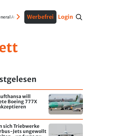
Werbefrei
Login
neral Aviation
Verteidigung
Interviews
Fracht
Geschichte
Sicherheit
Ko
ett
stgelesen
ufthansa will
tete Boeing 777X
akzeptieren
 sich Triebwerke
rbus-Jets ungewollt