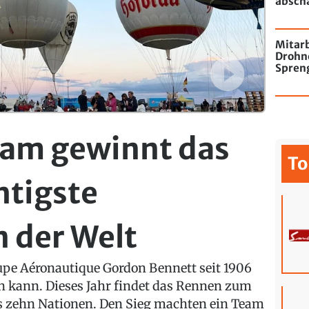
absch
passie
Mitarb
Drohn
Spren
Flugha
eam gewinnt das
To
htigste
 der Welt
pe Aéronautique Gordon Bennett seit 1906
n kann. Dieses Jahr findet das Rennen zum
us zehn Nationen. Den Sieg machten ein Team