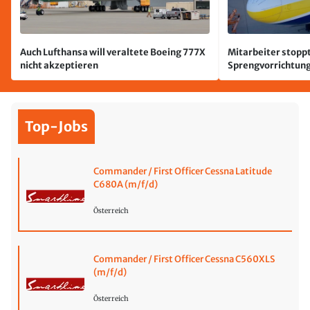
Auch Lufthansa will veraltete Boeing 777X
Mitarbeiter stoppt
nicht akzeptieren
Sprengvorrichtung
Leipzig/Halle
Top-Jobs
Commander / First Officer Cessna Latitude
C680A (m/f/d)
Österreich
Commander / First Officer Cessna C560XLS
(m/f/d)
Österreich