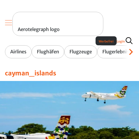
Aerotelegraph logo
Werbefrei
Login
Airlines
Flughäfen
Flugzeuge
Flugerlebnis
cayman_islands