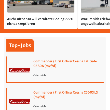
Auch Lufthansa will veraltete Boeing 777X
Warum sich Triebw
nicht akzeptieren
ungewollt abschal
passiert
Top-Jobs
Commander / First Officer Cessna Latitude
C680A (m/f/d)
Österreich
Commander / First Officer Cessna C560XLS
(m/f/d)
Österreich