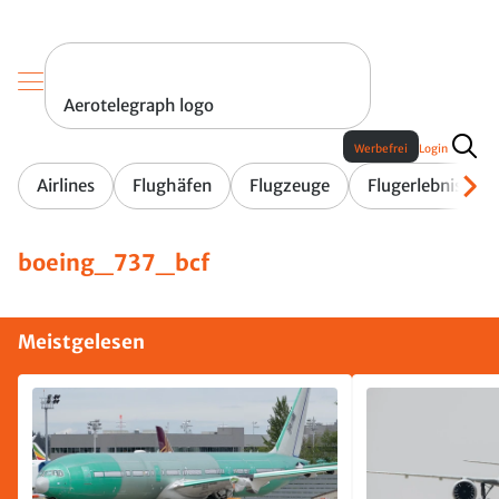
Aerotelegraph logo
Werbefrei
Login
Airlines
Flughäfen
Flugzeuge
Flugerlebnis
boeing_737_bcf
Meistgelesen