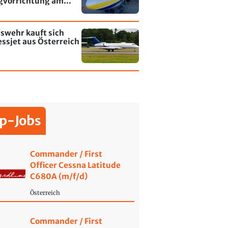
gvorrichtung am
fen Leipzig/Halle
swehr kauft sich
ssjet aus Österreich
p-Jobs
Commander / First
Officer Cessna Latitude
C680A (m/f/d)
Österreich
Commander / First