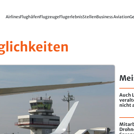
Airlines
Flughäfen
Flugzeuge
Flugerlebnis
Stellen
Business Aviation
Ge
lichkeiten
Mei
Auch L
veral
nicht 
Mitarb
Drohn