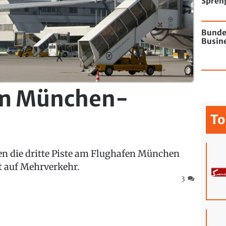
Spren
Flugha
Bunde
Busine
um München-
To
n die dritte Piste am Flughafen München
rt auf Mehrverkehr.
3