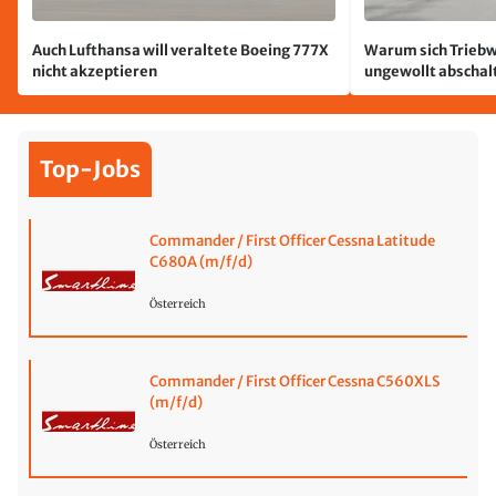
Auch Lufthansa will veraltete Boeing 777X
Warum sich Triebw
nicht akzeptieren
ungewollt abschal
passiert
Top-Jobs
Commander / First Officer Cessna Latitude
C680A (m/f/d)
Österreich
Commander / First Officer Cessna C560XLS
(m/f/d)
Österreich