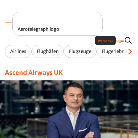
Aerotelegraph logo
Werbefrei
Login
Airlines
Flughäfen
Flugzeuge
Flugerlebnis
Ascend Airways UK