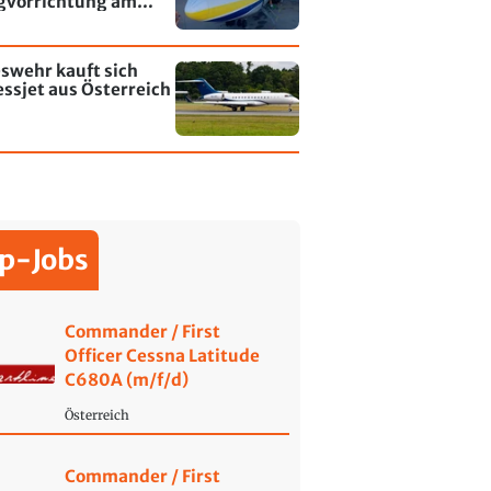
gvorrichtung am
fen Leipzig/Halle
swehr kauft sich
ssjet aus Österreich
p-Jobs
Commander / First
Officer Cessna Latitude
C680A (m/f/d)
Österreich
Commander / First