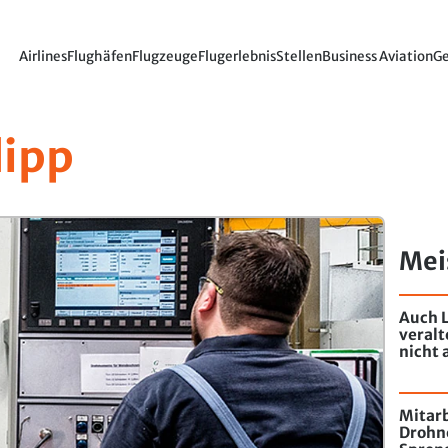
Airlines
Flughäfen
Flugzeuge
Flugerlebnis
Stellen
Business Aviation
Ge
lipp
Mei
Auch L
veral
nicht 
Mitarb
Drohn