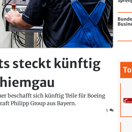
Spren
Flugha
Bunde
Busine
ts steckt künftig
To
Chiemgau
r beschafft sich künftig Teile für Boeing
rcraft Philipp Group aus Bayern.
5