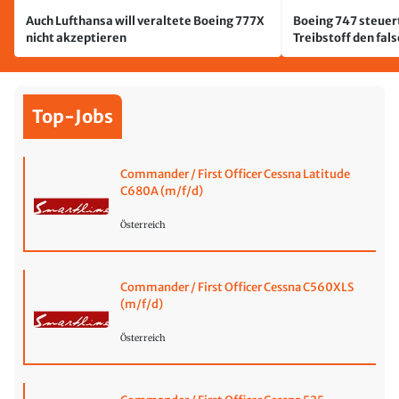
Auch Lufthansa will veraltete Boeing 777X
Boeing 747 steuert
nicht akzeptieren
Treibstoff den fal
Top-Jobs
Commander / First Officer Cessna Latitude
C680A (m/f/d)
Österreich
Commander / First Officer Cessna C560XLS
(m/f/d)
Österreich