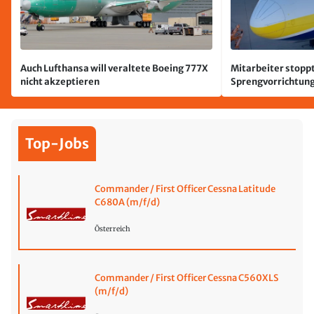
Auch Lufthansa will veraltete Boeing 777X
Mitarbeiter stoppt
nicht akzeptieren
Sprengvorrichtung
Leipzig/Halle
Top-Jobs
Commander / First Officer Cessna Latitude
C680A (m/f/d)
Österreich
Commander / First Officer Cessna C560XLS
(m/f/d)