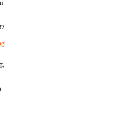
zu
37
ng
g,
n