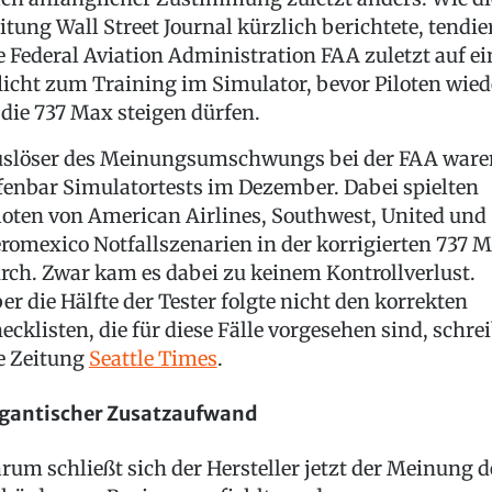
itung Wall Street Journal kürzlich berichtete, tendie
e Federal Aviation Administration FAA zuletzt auf ei
licht zum Training im Simulator, bevor Piloten wied
 die 737 Max steigen dürfen.
slöser des Meinungsumschwungs bei der FAA ware
fenbar Simulatortests im Dezember. Dabei spielten
loten von American Airlines, Southwest, United und
romexico Notfallszenarien in der korrigierten 737 
rch. Zwar kam es dabei zu keinem Kontrollverlust.
er die Hälfte der Tester folgte nicht den korrekten
ecklisten, die für diese Fälle vorgesehen sind, schrei
e Zeitung
Seattle Times
.
gantischer Zusatzaufwand
rum schließt sich der Hersteller jetzt der Meinung d