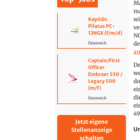
Ma
ma
wi
Kapitän
Pilatus PC-
ve
12NGX (f/m/d)
NG
de
Österreich
am
Captain/First
De
Officer
we
Embraer 550 /
do
Legacy 500
(m/f)
ei
di
Österreich
ei
49
Jetzt eigene
Un
Stellenanzeige
schalten