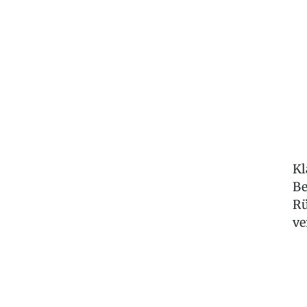
Kl
Be
Rü
ve