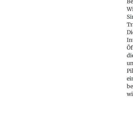
Be
Wi
Si
Tr
Di
In
Öf
di
un
Pi
ei
be
wi