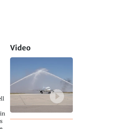
Video
ll
in
s
e