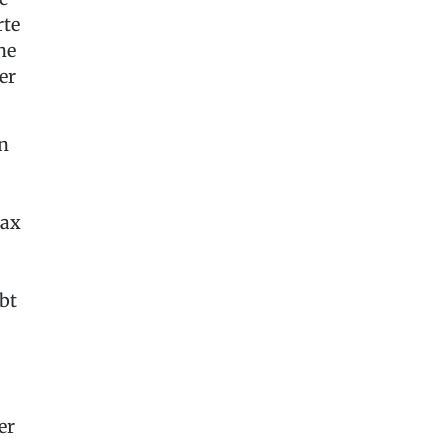
rte
ne
er
n
Max
bt
er