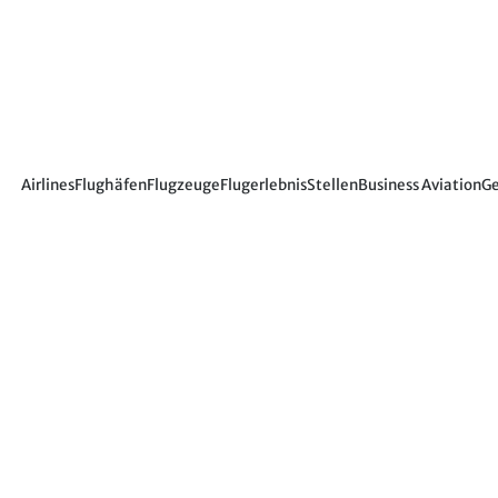
Airlines
Flughäfen
Flugzeuge
Flugerlebnis
Stellen
Business Aviation
Ge