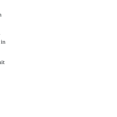
n
r
 in
,
it