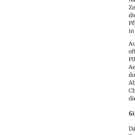
Ze
di
Pf
in
Au
of
Pi
Ae
du
Ab
Ch
di
Gi
Da