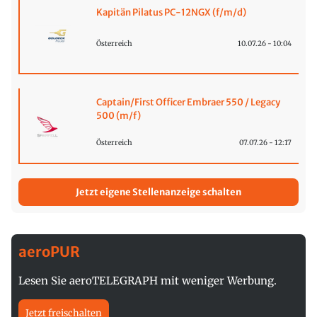
Kapitän Pilatus PC-12NGX (f/m/d)
Österreich
10.07.26 - 10:04
Captain/First Officer Embraer 550 / Legacy
500 (m/f)
Österreich
07.07.26 - 12:17
Jetzt eigene Stellenanzeige schalten
aeroPUR
Lesen Sie aeroTELEGRAPH mit weniger Werbung.
Jetzt freischalten