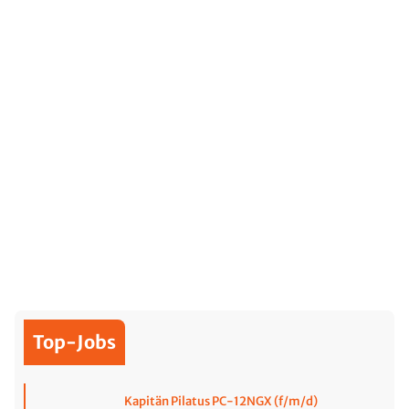
Top-Jobs
Kapitän Pilatus PC-12NGX (f/m/d)