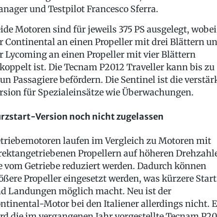
nager und Testpilot Francesco Sferra.
ide Motoren sind für jeweils 375 PS ausgelegt, wobei
r Continental an einen Propeller mit drei Blättern u
r Lycoming an einen Propeller mit vier Blättern
koppelt ist. Die Tecnam P2012 Traveller kann bis zu
un Passagiere befördern. Die Sentinel ist die verstär
rsion für Spezialeinsätze wie Überwachungen.
rzstart-Version noch nicht zugelassen
triebemotoren laufen im Vergleich zu Motoren mit
rektangetriebenen Propellern auf höheren Drehzahl
e vom Getriebe reduziert werden. Dadurch können
ößere Propeller eingesetzt werden, was kürzere Start
d Landungen möglich macht. Neu ist der
ntinental-Motor bei den Italiener allerdings nicht. E
rd die im vergangenen Jahr vorgestellte Tecnam P2