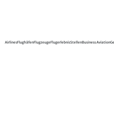
Airlines
Flughäfen
Flugzeuge
Flugerlebnis
Stellen
Business Aviation
Ge