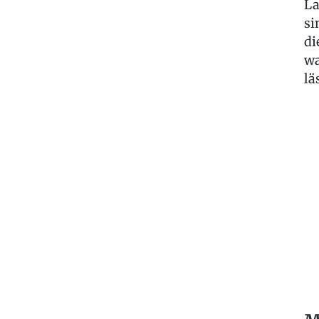
La
si
di
w
lä