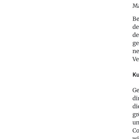
Ma
Be
de
de
ge
ne
Ve
Ku
Ge
di
di
gr
un
Co
wi