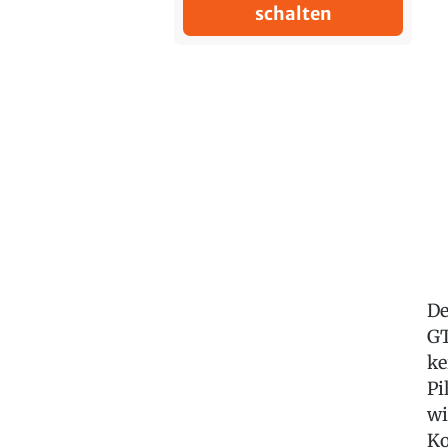
schalten
De
GT
ke
Pi
wi
Ko