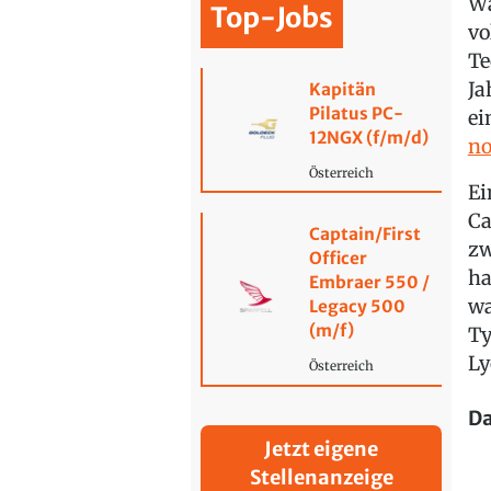
Wä
Top-Jobs
vo
Te
Ja
Kapitän
Pilatus PC-
ei
12NGX (f/m/d)
no
Österreich
Ei
Ca
Captain/First
zw
Officer
ha
Embraer 550 /
wa
Legacy 500
(m/f)
Ty
Ly
Österreich
Da
Jetzt eigene
Stellenanzeige