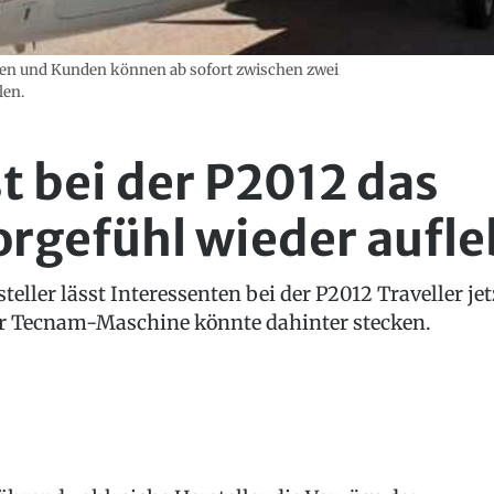
en und Kunden können ab sofort zwischen zwei
len.
t bei der P2012 das
rgefühl wieder aufl
teller lässt Interessenten bei der P2012 Traveller j
er Tecnam-Maschine könnte dahinter stecken.