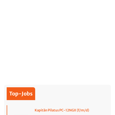
Top-Jobs
Kapitän Pilatus PC-12NGX (f/m/d)