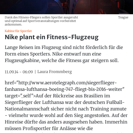
Dank des Fitness-Fliegers sollen Sportler ausgeruht
Teague
und optimal auf Sportveranstaltungen vorbereitet
ankommen.
Kabine für Sportler
Nike plant ein Fitness-Flugzeug
Lange Reisen im Flugzeug sind nicht förderlich für die
Form eines Sportlers. Nike entwarf nun eine
Flugzeugkabine, welche die Fitness gar steigern soll.
Laura Frommberg
11.09.14 - 06:09
href="http://www.aerotelegraph.com/siegerflieger-
fanhansa-lufthansa-boeing-747-fliegt-bis-2016-weiter"
target="_self">Auf der Rückreise aus Brasilien im
Siegerflieger der Lufthansa war der deutschen Fußball-
Nationalmannschaft sicher nicht nach Training zumute
- vielmehr wurde wohl auf den Sieg angestoßen. Auf der
Hinreise dürfte das anders ausgesehen haben. Immerhin
müssen Profisportler für Anlässe wie die