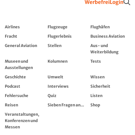
Werbefrei
Login
Airlines
Flugzeuge
Flughäfen
Fracht
Flugerlebnis
Business Aviation
General Aviation
Stellen
Aus- und
Weiterbildung
Museen und
Kolumnen
Tests
Ausstellungen
Geschichte
Umwelt
Wissen
Podcast
Interviews
Sicherheit
Fehlersuche
Quiz
Listen
Reisen
Sieben Fragen an...
Shop
Veranstaltungen,
Konferenzen und
Messen