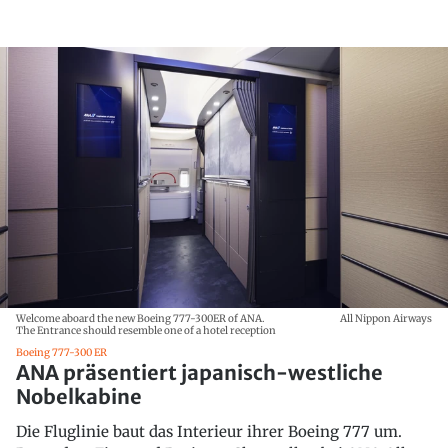
Welcome aboard the new Boeing 777-300ER of ANA.
All Nippon Airways
The Entrance should resemble one of a hotel reception
Boeing 777-300 ER
ANA präsentiert japanisch-westliche
Nobelkabine
Die Fluglinie baut das Interieur ihrer Boeing 777 um.