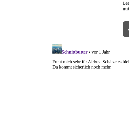
Le
au