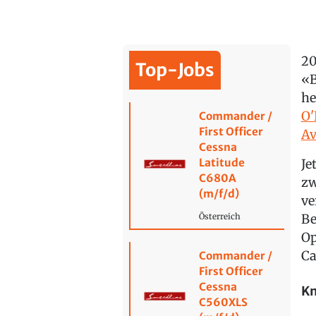
20
Top-Jobs
«B
he
O'
Commander /
First Officer
Av
Cessna
Latitude
Je
C680A
zw
(m/f/d)
ve
Be
Österreich
Op
Ca
Commander /
First Officer
Cessna
Kn
C560XLS