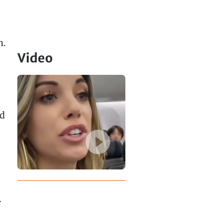
n.
Video
nd
F