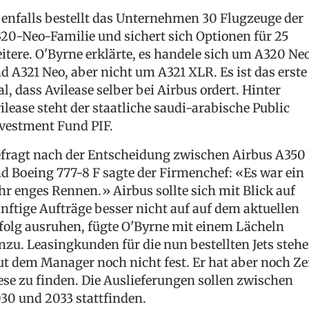
enfalls bestellt das Unternehmen 30 Flugzeuge der
20-Neo-Familie und sichert sich Optionen für 25
itere. O'Byrne erklärte, es handele sich um A320 Ne
d A321 Neo, aber nicht um A321 XLR. Es ist das erste
l, dass Avilease selber bei Airbus ordert. Hinter
ilease steht der staatliche saudi-arabische Public
vestment Fund PIF.
fragt nach der Entscheidung zwischen Airbus A350
d Boeing 777-8 F sagte der Firmenchef: «Es war ein
hr enges Rennen.» Airbus sollte sich mit Blick auf
nftige Aufträge besser nicht auf auf dem aktuellen
folg ausruhen, fügte O'Byrne mit einem Lächeln
nzu. Leasingkunden für die nun bestellten Jets steh
ut dem Manager noch nicht fest. Er hat aber noch Zei
ese zu finden. Die Auslieferungen sollen zwischen
30 und 2033 stattfinden.