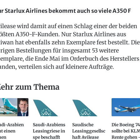
r Starlux Airlines bekommt auch so viele A350 F
ilease wird damit auf einen Schlag einer der beiden
ößten A350-F-Kunden. Nur Starlux Airlines aus
iwan hat ebenfalls zehn Exemplare fest bestellt. Die
rigen Bestellungen für insgesamt 53 weitere
emplare, die Ende Mai im Orderbuch des Herstellers
anden, verteilen sich auf kleinere Aufträge.
ehr zum Thema
udi-Arabien
Saudi-Arabiens
Saudische
Die Boeing 7
t einen
Leasingriese in
Leasinggesellsc
sollte bei KL
uen
spe beschafft
haft Avilease
Rente gehen 