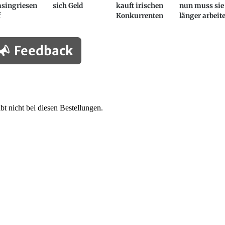
asingriesen
sich Geld
kauft irischen
nun muss sie
f
Konkurrenten
länger arbeit
Feedback