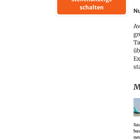
schalten
Nu
Av
gr
Ta
üb
Ex
st
M
Sa
bau
ne