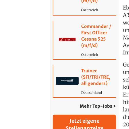
(m/f/d)
Eb
Österreich
A3
we
Commander /
un
First Officer
Ma
Cessna 525
Av
(m/f/d)
In
Österreich
Ge
Trainer
un
(SFI/TRI/TRE,
se
all genders)
kü
Deutschland
Er
hi
Mehr Top-Jobs >
la
di
Jetzt eigene
20
Stellenanzeige