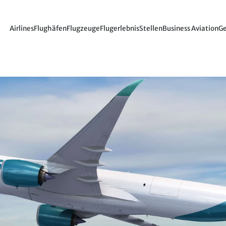
Airlines
Flughäfen
Flugzeuge
Flugerlebnis
Stellen
Business Aviation
Ge