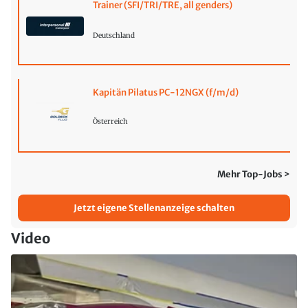
Trainer (SFI/TRI/TRE, all genders)
Deutschland
Kapitän Pilatus PC-12NGX (f/m/d)
Österreich
Mehr Top-Jobs >
Jetzt eigene Stellenanzeige schalten
Video