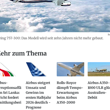
B
ing 757-300: Das Modell wird seit zehn Jahren nicht mehr gebaut.
ehr zum Thema
rbus-
Airbus steigert
Rolls-Royce
Airbus A350-
rruptionsaffä
Umsatz und
dämpft Tempo-
1000 ULR glü
in Sri Lanka:
Gewinn im
Erwartungen
Australien-
icht fordert
ersten Halbjahr
beim Airbus
Debüt
mittlungsberi
2026 deutlich -
A350-2000
Prognose