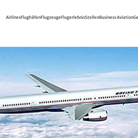
Airlines
Flughäfen
Flugzeuge
Flugerlebnis
Stellen
Business Aviation
Ge