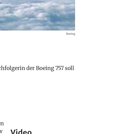
Boeing
hfolgerin der Boeing 757 soll
en
w
Video