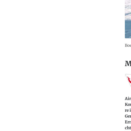
Boe
M
Ai
Ko
re 
Ger
Er
cht