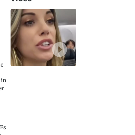
se
 in
er
«Es