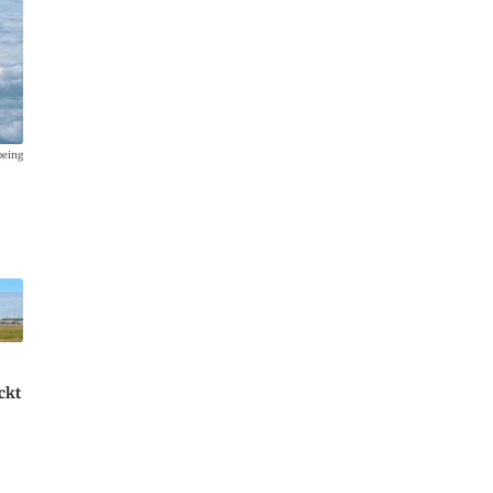
oeing
ckt