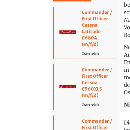
be
sc
Commander /
First Officer
Mi
Cessna
Vo
Latitude
Bo
C680A
(m/f/d)
No
Ar
Österreich
En
in
Commander /
First Officer
mö
Cessna
de
C560XLS
Os
(m/f/d)
Ni
Österreich
Commander /
Di
First Officer