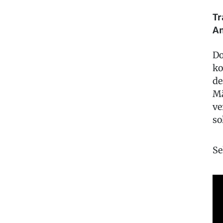
Tr
An
Do
ko
de
Mä
ve
so
Se