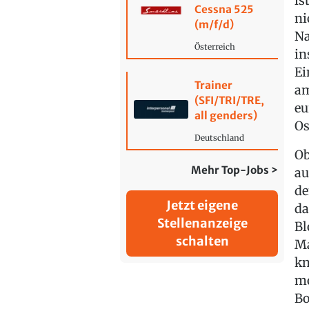
is
Cessna 525
ni
(m/f/d)
Na
Österreich
in
Ei
Trainer
am
(SFI/TRI/TRE,
eu
all genders)
Os
Deutschland
Ob
Mehr Top-Jobs >
au
de
Jetzt eigene
da
Stellenanzeige
Bl
schalten
Ma
kn
mo
Bo