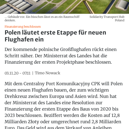
... Gebäude vor. Ein bisschen lässt es an ein Raumschiff
Solidarity Transport Hub
denken.
Poland
Finanzierung beschlossen
Polen läutet erste Etappe für neuen
Flughafen ein
Der kommende polnische Großflughafen rückt einen
Schritt näher. Der Ministerrat des Landes hat die
Finanzierung der ersten Projektphase beschlossen.
Timo Nowack
03.11.20 - 07:11
Mit dem Centralny Port Komunikacyjny CPK will Polen
einen neuen Flughafen bauen, der zum wichtigen
Drehkreuz zwischen Europa und Asien wird. Nun hat
der Ministerrat des Landes eine Resolution zur
Finanzierung der ersten Etappe des Baus von 2020 bis
2023 beschlossen. Beziffert werden die Kosten auf 12,8
Milliarden Złoty oder umgerechnet rund 2,8 Milliarden
Euro. Das Geld wird aus dem Verkauf von Anleihen