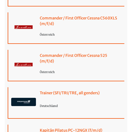
Commander / First Officer Cessna C560XLS
(m/f/d)
Österreich
Commander / First Officer Cessna 525
(m/f/d)
Österreich
Trainer (SFI/TRI/TRE, all genders)
Deutschland
Kapitän Pilatus PC-12NGX (f/m/d)