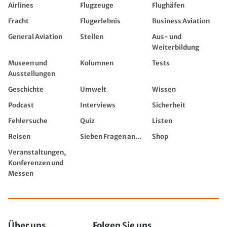
Airlines
Flugzeuge
Flughäfen
Fracht
Flugerlebnis
Business Aviation
General Aviation
Stellen
Aus- und
Weiterbildung
Museen und
Kolumnen
Tests
Ausstellungen
Geschichte
Umwelt
Wissen
Podcast
Interviews
Sicherheit
Fehlersuche
Quiz
Listen
Reisen
Sieben Fragen an...
Shop
Veranstaltungen,
Konferenzen und
Messen
Über uns
Folgen Sie uns