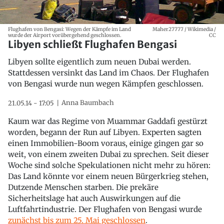
Flughafen von Bengasi: Wegen der Kämpfe im Land
Maher27777 / Wikimedia /
wurde der Airport vorübergehend geschlossen.
CC
Libyen schließt Flughafen Bengasi
Libyen sollte eigentlich zum neuen Dubai werden.
Stattdessen versinkt das Land im Chaos. Der Flughafen
von Bengasi wurde nun wegen Kämpfen geschlossen.
Anna Baumbach
21.05.14 - 17:05
Kaum war das Regime von Muammar Gaddafi gestürzt
worden, begann der Run auf Libyen. Experten sagten
einen Immobilien-Boom voraus, einige gingen gar so
weit, von einem zweiten Dubai zu sprechen. Seit dieser
Woche sind solche Spekulationen nicht mehr zu hören:
Das Land könnte vor einem neuen Bürgerkrieg stehen,
Dutzende Menschen starben. Die prekäre
Sicherheitslage hat auch Auswirkungen auf die
Luftfahrtindustrie. Der Flughafen von Bengasi wurde
zunächst bis zum 25. Mai geschlossen
.