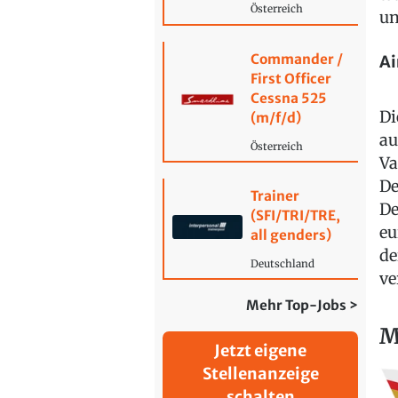
Österreich
un
Commander /
Ai
First Officer
Cessna 525
Di
(m/f/d)
au
Österreich
Va
De
Trainer
De
(SFI/TRI/TRE,
eu
all genders)
de
Deutschland
ve
Mehr Top-Jobs >
M
Jetzt eigene
Stellenanzeige
schalten