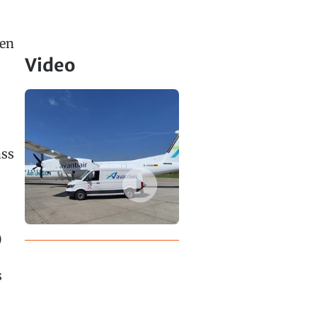
nen
Video
ass
)
s