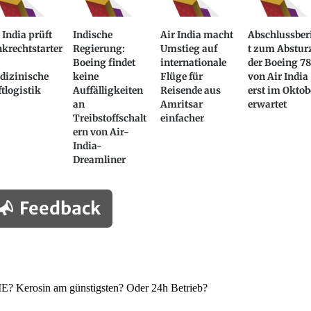
 India prüft
Indische
Air India macht
Abschlussber
krechtstarter
Regierung:
Umstieg auf
t zum Abstur
Boeing findet
internationale
der Boeing 7
dizinische
keine
Flüge für
von Air India
tlogistik
Auffälligkeiten
Reisende aus
erst im Oktob
an
Amritsar
erwartet
Treibstoffschalt
einfacher
ern von Air-
India-
Dreamliner
Feedback