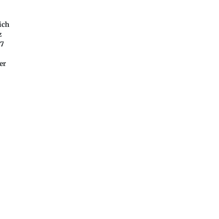
ich
z
87
er