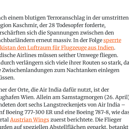
ch einem blutigen Terroranschlag in der umstritte
gion Kaschmir, der 28 Todesopfer forderte,
rschärften sich die Spannungen zwischen den
chbarländern erneut massiv. In der Folge
sperrte
kistan den Luftraum für Flugzeuge aus Indien
.
dische Airlines müssen seither Umwege fliegen.
durch verlängern sich viele ihrer Routen so stark, d
e Zwischenlandungen zum Nachtanken einlegen
ssen.
ner der Orte, die Air India dafür nutzt, ist der
ughafen Wien. Allein am Samstagmorgen (26. April
ndeten dort sechs Langstreckenjets von Air India –
nf Boeing 777-300 ER und eine Boeing 787-8, wie da
rtal
Austrian Wings
zuerst berichtete. Die Flieger
rden auf speziellen Abstellflächen geparkt, betankt