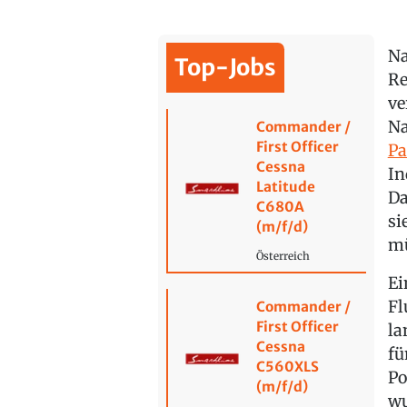
Na
Top-Jobs
Re
ve
Na
Commander /
First Officer
Pa
Cessna
In
Latitude
Da
C680A
si
(m/f/d)
mü
Österreich
Ei
Fl
Commander /
First Officer
la
Cessna
fü
C560XLS
Po
(m/f/d)
wu