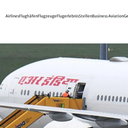
Airlines
Flughäfen
Flugzeuge
Flugerlebnis
Stellen
Business Aviation
Ge