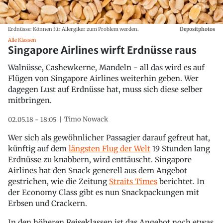
Erdnüsse: Können für Allergiker zum Problem werden.
Depositphotos
Alle Klassen
Singapore Airlines wirft Erdnüsse raus
Walnüsse, Cashewkerne, Mandeln - all das wird es auf
Flügen von Singapore Airlines weiterhin geben. Wer
dagegen Lust auf Erdnüsse hat, muss sich diese selber
mitbringen.
Timo Nowack
02.05.18 - 18:05
Wer sich als gewöhnlicher Passagier darauf gefreut hat,
künftig auf dem
längsten Flug der Welt
19 Stunden lang
Erdnüsse zu knabbern, wird enttäuscht. Singapore
Airlines hat den Snack generell aus dem Angebot
gestrichen, wie die Zeitung
Straits Times
berichtet. In
der Economy Class gibt es nun Snackpackungen mit
Erbsen und Crackern.
In den höheren Reiseklassen ist das Angebot noch etwas