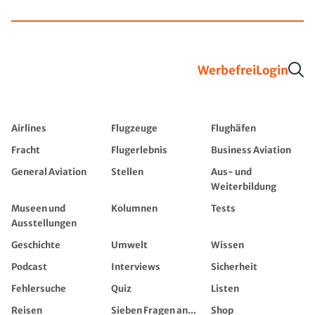
Werbefrei
Login
Airlines
Flugzeuge
Flughäfen
Fracht
Flugerlebnis
Business Aviation
General Aviation
Stellen
Aus- und
Weiterbildung
Museen und
Kolumnen
Tests
Ausstellungen
Geschichte
Umwelt
Wissen
Podcast
Interviews
Sicherheit
Fehlersuche
Quiz
Listen
Reisen
Sieben Fragen an...
Shop