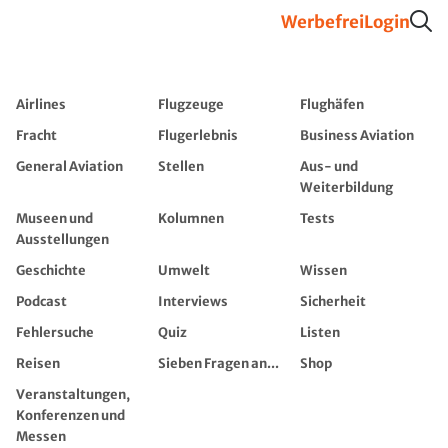
Werbefrei
Login
Airlines
Flugzeuge
Flughäfen
Fracht
Flugerlebnis
Business Aviation
General Aviation
Stellen
Aus- und
Weiterbildung
Museen und
Kolumnen
Tests
Ausstellungen
Geschichte
Umwelt
Wissen
Podcast
Interviews
Sicherheit
Fehlersuche
Quiz
Listen
Reisen
Sieben Fragen an...
Shop
Veranstaltungen,
Konferenzen und
Messen