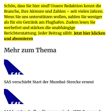
Schön, dass Sie hier sind! Unsere Redaktion kennt die
Branche, ihre Akteure und Zahlen – seit vielen Jahren.
Wenn Sie uns unterstützen wollen, zahlen Sie weniger
als für ein Getränk am Flughafen. Zudem lesen Sie
werbefrei und stärken die unabhängige
Berichterstattung. Jeder Beitrag zählt.
Jetzt hier klicken
und abonnieren
Mehr zum Thema
SAS verschiebt Start der Mumbai-Strecke erneut