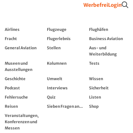
Werbefrei
Login
Airlines
Flugzeuge
Flughäfen
Fracht
Flugerlebnis
Business Aviation
General Aviation
Stellen
Aus- und
Weiterbildung
Museen und
Kolumnen
Tests
Ausstellungen
Geschichte
Umwelt
Wissen
Podcast
Interviews
Sicherheit
Fehlersuche
Quiz
Listen
Reisen
Sieben Fragen an...
Shop
Veranstaltungen,
Konferenzen und
Messen